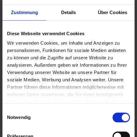
Zustimmung
Details
Über Cookies
Diese Webseite verwendet Cookies. Wir verwenden Cookies,
um Inhalte und Anzeigen zu personalisieren, Funktionen für
soziale Medien anbieten zu können und die Zugriffe auf
Diese Webseite verwendet Cookies
unsere Website zu analysieren. Außerdem geben wir
Wir verwenden Cookies, um Inhalte und Anzeigen zu
Informationen zu Ihrer Verwendung unserer Website an
personalisieren, Funktionen für soziale Medien anbieten
unsere Partner für soziale Medien, Werbung und Analysen
zu können und die Zugriffe auf unsere Website zu
weiter. Unsere Partner führen diese Informationen
analysieren. Außerdem geben wir Informationen zu Ihrer
möglicherweise mit weiteren Daten zusammen, die Sie ihnen
Verwendung unserer Website an unsere Partner für
bereitgestellt haben oder die sie im Rahmen Ihrer Nutzung der
soziale Medien, Werbung und Analysen weiter. Unsere
Dienste gesammelt haben.
Partner führen diese Informationen möglicherweise mit
weiteren Daten zusammen, die Sie ihnen bereitgestellt
Cookies sind kleine Textdateien, die von Webseiten
haben oder die sie im Rahmen Ihrer Nutzung der Dienste
verwendet werden, um die Benutzererfahrung effizienter zu
gesammelt haben.
Einwilligungsauswahl
gestalten.
Notwendig
Laut Gesetz können wir Cookies auf Ihrem Gerät speichern,
wenn diese für den Betrieb dieser Seite unbedingt notwendig
Präferenzen