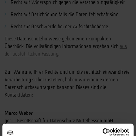
Recht auf Widerspruch gegen die Verarbeitungstätigkeit
Recht auf Berichtigung falls die Daten fehlerhaft sind.
Recht zur Beschwerde bei der Aufsichtsbehörde.
Diese Datenschutzhinweise geben einen kompakten
Überblick. Die vollständigen Informationen ergeben sich
aus
der ausführlichen Fassung
.
Zur Wahrung Ihrer Rechte und um die rechtlich einwandfreie
Verarbeitung sicherzustellen, haben wir einen externen
Datenschutzbeauftragten benannt. Dieses sind die
Kontaktdaten:
Marco Weber
gds – Gesellschaft für Datenschutz Mittelhessen mbH
datenschutz(at)gdsm.de
Telefon: 06421 8041310