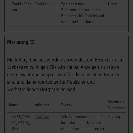
CookieCons
Cookiebot
Speichert den
1 Jahr
ent
Zustimmungsstatus des
Benutzers für Cookies auf
der aktuellen Domäne.
Marketing (5)
Marketing-Cookies werden verwendet, um Besuchern auf
Webseiten zu folgen. Die Absicht ist, Anzeigen zu zeigen,
die relevant und ansprechend für den einzelnen Benutzer
sind und daher wertvoller für Publisher und
werbetreibende Drittparteien sind.
Maximale
Name
Anbieter
Zweck
Speicherdauer
LAST_RESU
YouTube
Wird verwendet, um die
Sitzung
LT_ENTRY_
Interaktion der Nutzer mit
KEY
eingebetteten Inhalten zu