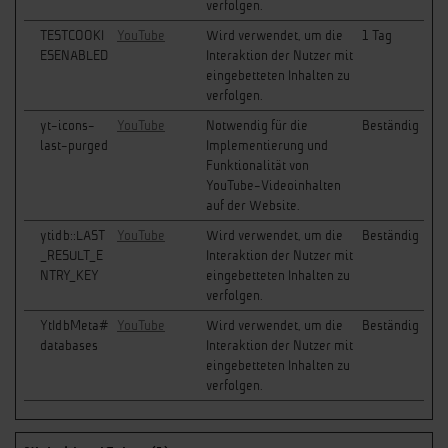
verfolgen.
TESTCOOKI
YouTube
Wird verwendet, um die
1 Tag
ESENABLED
Interaktion der Nutzer mit
eingebetteten Inhalten zu
verfolgen.
yt-icons-
YouTube
Notwendig für die
Beständig
last-purged
Implementierung und
Funktionalität von
YouTube-Videoinhalten
auf der Website.
ytidb::LAST
YouTube
Wird verwendet, um die
Beständig
_RESULT_E
Interaktion der Nutzer mit
NTRY_KEY
eingebetteten Inhalten zu
verfolgen.
YtIdbMeta#
YouTube
Wird verwendet, um die
Beständig
databases
Interaktion der Nutzer mit
eingebetteten Inhalten zu
verfolgen.